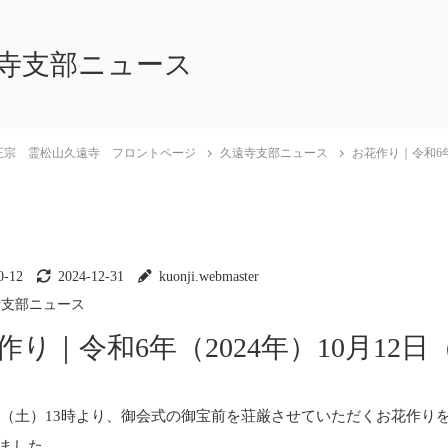
寺支部ニュース
正宗 霊松山久遠寺 フロントページ
久遠寺支部ニュース
お花作り｜令和6年
0-12
2024-12-31
kuonji.webmaster
寺支部ニュース
作り｜令和6年（2024年）10月12日
2日（土）13時より、御会式の御宝前を荘厳させていただくお花作り
ました。