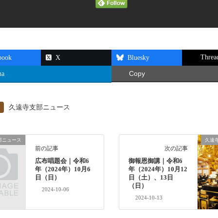
Threa
book
X
Bluesky
na
Copy
久遠寺支部ニュース
部ニュース
久遠
前の記事
次の記事
広布唱題会｜令和6
御報恩御講｜令和6
年（2024年）10月6
年（2024年）10月12
日（日）
日（土）、13日
（日）
2024-10-06
2024-10-13