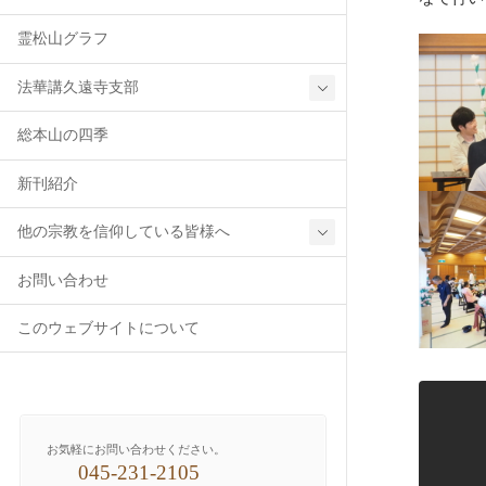
霊松山グラフ
法華講久遠寺支部
総本山の四季
新刊紹介
他の宗教を信仰している皆様へ
お問い合わせ
このウェブサイトについて
創価学会の皆さん、ご存知ですか？
けんしょうかい
顕正会
しょうしんかい
正信会
お気軽にお問い合わせください。
045-231-2105