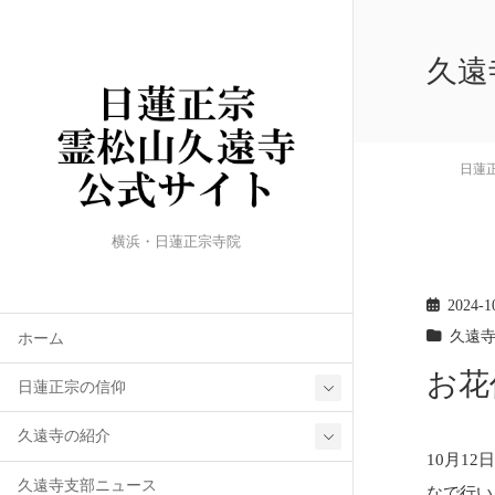
久遠
日蓮
横浜・日蓮正宗寺院
2024-1
久遠
ホーム
お花
日蓮正宗の信仰
久遠寺の紹介
10月1
久遠寺支部ニュース
なで行い