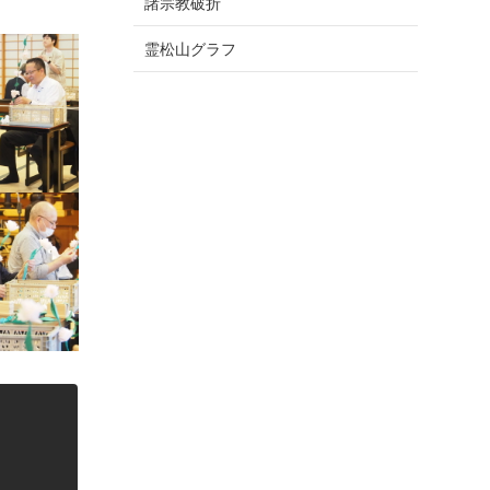
諸宗教破折
霊松山グラフ