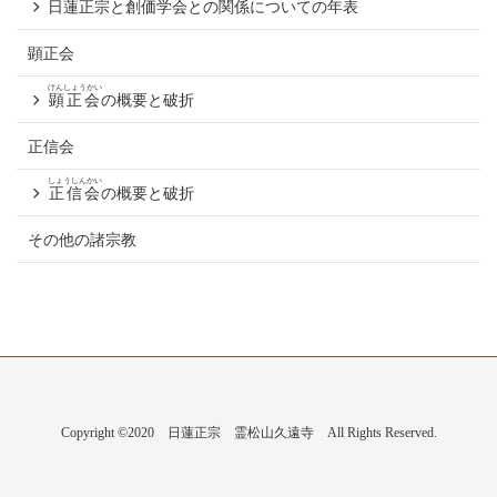
日蓮正宗と創価学会との関係についての年表
顕正会
けんしょうかい
顕正会
の概要と破折
正信会
しょうしんかい
正信会
の概要と破折
その他の諸宗教
Copyright ©2020 日蓮正宗 霊松山久遠寺 All Rights Reserved.