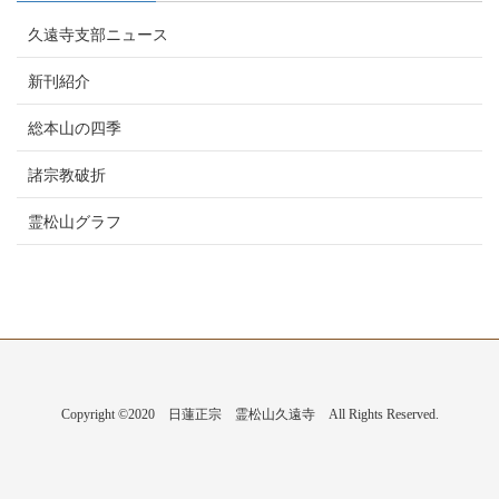
久遠寺支部ニュース
新刊紹介
総本山の四季
諸宗教破折
霊松山グラフ
Copyright ©2020 日蓮正宗 霊松山久遠寺 All Rights Reserved.