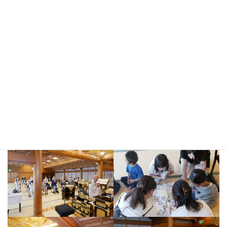
少年部・青年部朝参り｜令和6年
（2024年）8月6日（火）～8月10
日（土）
8月6日（火）～8月10日(土)の5日間にわたり、少年部・青年部朝参
りが行われました。朝勤行の後、毎日、御住職より少年部と青年
部へ御指導を賜りました。その後、青年部の日替りの企画が行わ
れました。