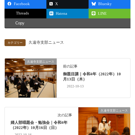
Facebook
X
Bluesky
Threads
Hatena
LINE
Copy
久遠寺支部ニュース
カテゴリー
久遠寺支部ニュース
前の記事
御題目講｜令和4年（2022年）10
月13日（木）
2022-10-13
久遠寺支部ニュース
次の記事
婦人部唱題会・勉強会｜令和4年
（2022年）10月16日（日）
2022-10-16