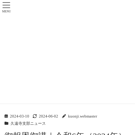
MENU
久遠寺支部ニュース
日蓮正宗 霊松山久遠寺 フロントページ
久遠寺支部ニュース
御報恩御講｜令和6年（2024年）3月9日（土）10日（日）
2024-03-10
2024-06-02
kuonji.webmaster
久遠寺支部ニュース