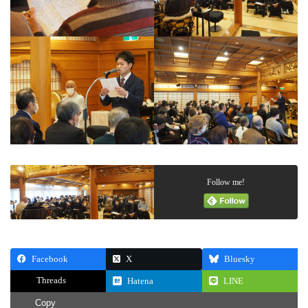
Follow me!
Facebook
X
Bluesky
Threads
Hatena
LINE
Copy