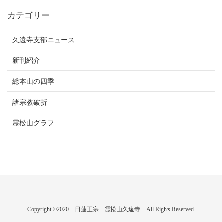
カテゴリー
久遠寺支部ニュース
新刊紹介
総本山の四季
諸宗教破折
霊松山グラフ
Copyright ©2020 日蓮正宗 霊松山久遠寺 All Rights Reserved.