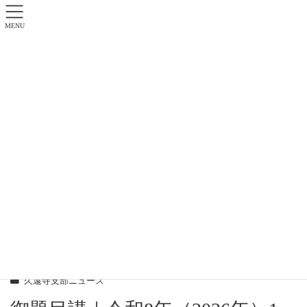
MENU
久遠寺支部ニュース
日蓮正宗 霊松山久遠寺 フロントページ
久遠寺支部ニュース
御題目講｜令和8年（2026年）1月13日（火）
2026-01-13
2026-02-07
kuonji.webmaster
久遠寺支部ニュース