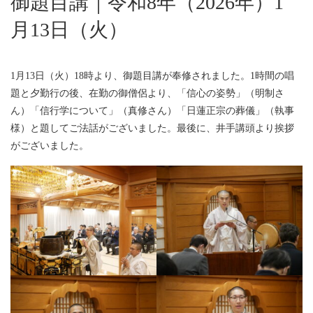
御題目講｜令和8年（2026年）1
月13日（火）
1月13日（火）18時より、御題目講が奉修されました。1時間の唱
題と夕勤行の後、在勤の御僧侶より、「信心の姿勢」（明制さ
ん）「信行学について」（真修さん）「日蓮正宗の葬儀」（執事
様）と題してご法話がございました。最後に、井手講頭より挨拶
がございました。