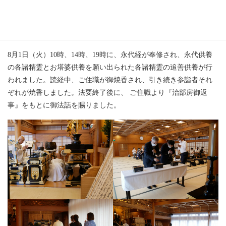
永代経（諸精霊塔婆供養）｜令
和5年（2023年）8月1日（火）
8月1日（火）10時、14時、19時に、永代経が奉修され、永代供養
の各諸精霊とお塔婆供養を願い出られた各諸精霊の追善供養が行
われました。読経中、ご住職が御焼香され、引き続き参詣者それ
ぞれが焼香しました。法要終了後に、 ご住職より『治部房御返
事』をもとに御法話を賜りました。