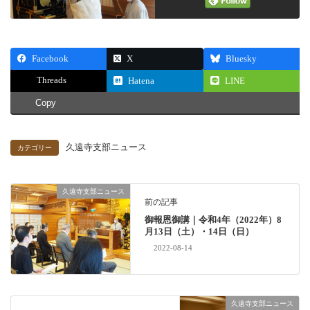
Facebook
X
Bluesky
Threads
Hatena
LINE
Copy
久遠寺支部ニュース
カテゴリー
久遠寺支部ニュース
前の記事
御報恩御講｜令和4年（2022年）8
月13日（土）・14日（日）
2022-08-14
久遠寺支部ニュース