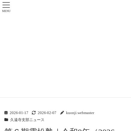
MENU
久遠寺支部ニュース
日蓮正宗 霊松山久遠寺 フロントページ
久遠寺支部ニュース
第６期霊松塾｜令和8年（2026年）1月17日（土）
2026-01-17
2026-02-07
kuonji.webmaster
久遠寺支部ニュース