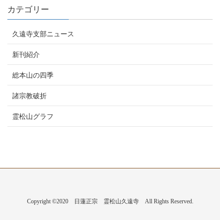
カテゴリー
久遠寺支部ニュース
新刊紹介
総本山の四季
諸宗教破折
霊松山グラフ
Copyright ©2020 日蓮正宗 霊松山久遠寺 All Rights Reserved.