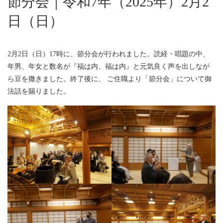
節分会｜令和7年（2025年）2月2
日（日）
2月2日（日）17時に、節分会が行われました。読経・唱題の中、
年男、年女と数名が『福は内、福は内』と元気良く声を出しなが
ら豆を撒きました。終了後に、 ご住職より「節分会」について御
法話を賜りました。