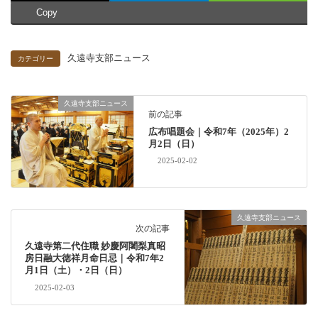
Copy
久遠寺支部ニュース
カテゴリー
久遠寺支部ニュース
前の記事
広布唱題会｜令和7年（2025年）2
月2日（日）
2025-02-02
久遠寺支部ニュース
次の記事
久遠寺第二代住職 妙慶阿闍梨真昭
房日融大徳祥月命日忌｜令和7年2
月1日（土）・2日（日）
2025-02-03