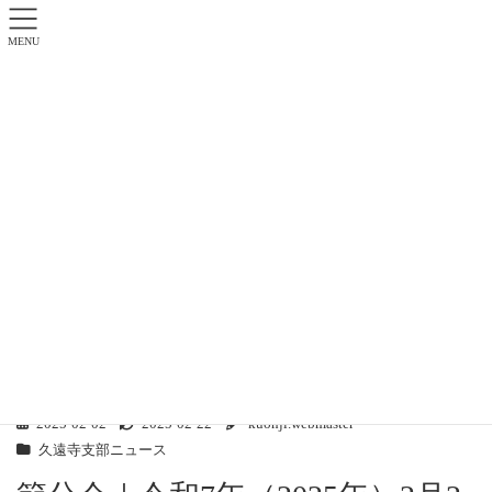
MENU
久遠寺支部ニュース
日蓮正宗 霊松山久遠寺 フロントページ
久遠寺支部ニュース
節分会｜令和7年（2025年）2月2日（日）
2025-02-02
2025-02-22
kuonji.webmaster
久遠寺支部ニュース