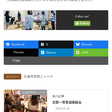
Follow me!
Facebook
X
Bluesky
Threads
Hatena
LINE
Copy
久遠寺支部ニュース
カテゴリー
久遠寺支部ニュース
前の記事
支部一斉育成座談会
2019-01-26