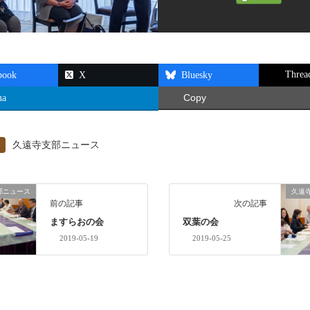
Threa
book
X
Bluesky
na
Copy
久遠寺支部ニュース
部ニュース
久遠
前の記事
次の記事
ますらおの会
双葉の会
2019-05-19
2019-05-25