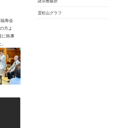
諸宗教破折
霊松山グラフ
、福寿会
名の方よ
後に執事
た。