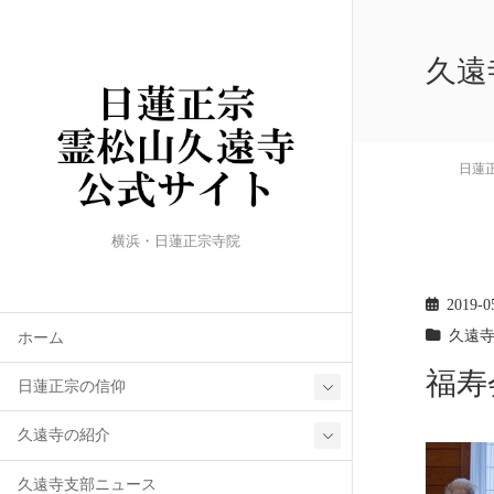
久遠
日蓮
横浜・日蓮正宗寺院
2019-0
久遠
ホーム
福寿
日蓮正宗の信仰
久遠寺の紹介
久遠寺支部ニュース