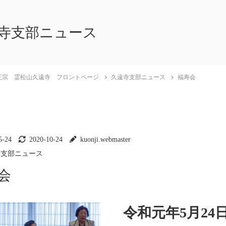
寺支部ニュース
正宗 霊松山久遠寺 フロントページ
久遠寺支部ニュース
福寿会
5-24
2020-10-24
kuonji.webmaster
寺支部ニュース
会
令和元年5月24