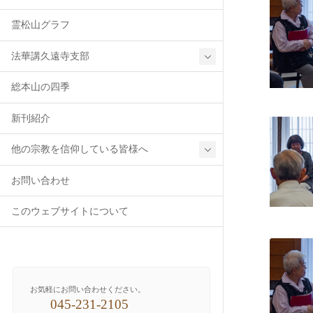
霊松山グラフ
法華講久遠寺支部
総本山の四季
新刊紹介
他の宗教を信仰している皆様へ
お問い合わせ
このウェブサイトについて
創価学会の皆さん、ご存知ですか？
けんしょうかい
顕正会
しょうしんかい
正信会
お気軽にお問い合わせください。
045-231-2105